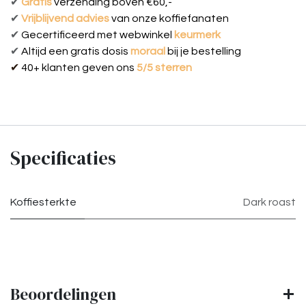
✔
Gratis
verzending boven €60,-
✔
Vrijblijvend advies
van onze koffiefanaten
✔
Gecertificeerd met webwinkel
keurmerk
✔
Al
tijd een g
ratis dosis
moraal
bij je bestelling
✔
40+ klanten geven ons
5/5 sterren
Specificaties
Koffiesterkte
Dark roast
Beoordelingen