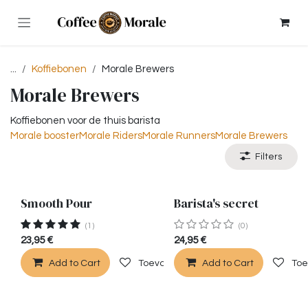
Overslaan naar inhoud
...
Koffiebonen
Morale Brewers
Morale Brewers
Koffiebonen voor de thuis barista
Morale booster
Morale Riders
Morale Runners
Morale Brewers
Filters
Smooth Pour
Barista's secret
Uitverkocht
(1)
(0)
23,95
€
24,95
€
Add to Cart
Toevoegen aan verlanglijst
Add to Cart
Toe