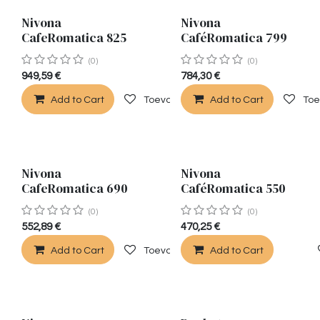
Nivona
Nivona
CafeRomatica 825
CaféRomatica 799
(0)
(0)
949,59
€
784,30
€
Add to Cart
Toevoegen aan verlanglijst
Add to Cart
Toe
Nivona
Nivona
CafeRomatica 690
CaféRomatica 550
(0)
(0)
552,89
€
470,25
€
Add to Cart
Toevoegen aan verlanglijst
Add to Cart