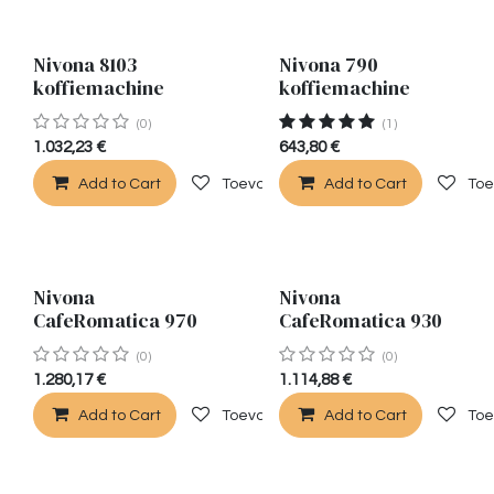
Nivona 8103
Nivona 790
koffiemachine
koffiemachine
(0)
(1)
1.032,23
€
643,80
€
Add to Cart
Toevoegen aan verlanglijst
Add to Cart
Toe
Nivona
Nivona
CafeRomatica 970
CafeRomatica 930
(0)
(0)
1.280,17
€
1.114,88
€
Add to Cart
Toevoegen aan verlanglijst
Add to Cart
Toe