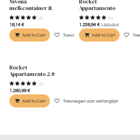
Nivona
Rocket
melkcontainer 1L
Appartamento
(1)
(1)
18,14
€
1.238,84
€
1.520,00
€
Add to Cart
Toevoegen aan verlanglijst
Add to Cart
Toe
Rocket
Appartamento 2.0
(1)
1.280,99
€
Add to Cart
Toevoegen aan verlanglijst