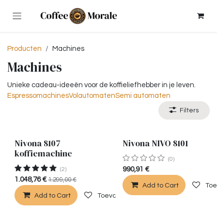
Overslaan naar inhoud
Producten
Machines
Machines
Unieke cadeau-ideeën voor de koffieliefhebber in je leven.
Espressomachines
Volautomaten
Semi automaten
Filters
Nivona 8107
Nivona NIVO 8101
koffiemachine
(0)
990,91
€
(2)
1.048,76
€
1.299,00
€
Add to Cart
Toe
Add to Cart
Toevoegen aan verlanglijst