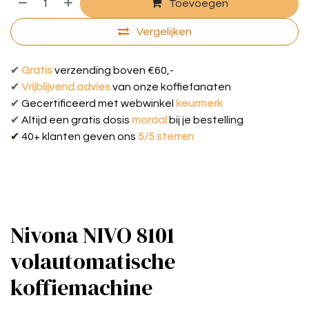
Toevoegen
Vergelijken
✔
Gratis
verzending boven €60,-
✔
Vrijblijvend advies
van onze koffiefanaten
✔
Gecertificeerd met webwinkel
keurmerk
✔
Al
tijd een g
ratis dosis
moraal
bij je bestelling
✔
40+ klanten geven ons
5/5 sterren
Nivona NIVO 8101
volautomatische
koffiemachine