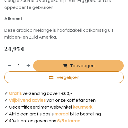
vleugje zuurheid van gekonfijt fruit. Erg goed om als
oppepper te gebruiken.
Afkomst:
Deze arabica melange is hoofdzakelijk afkomstig uit
midden- en Zuid Amerika.
24,95
€
Toevoegen
Vergelijken
✔
Gratis
verzending boven €60,-
✔
Vrijblijvend advies
van onze koffiefanaten
✔
Gecertificeerd met webwinkel
keurmerk
✔
Al
tijd een g
ratis dosis
moraal
bij je bestelling
✔
40+ klanten geven ons
5/5 sterren